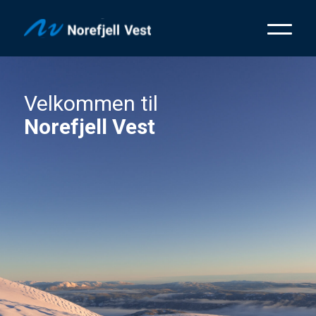
Velkommen til
Norefjell Vest