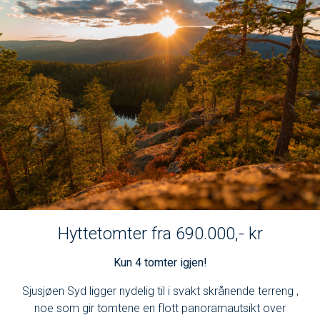
Hyttetomter fra 690.000,- kr
Kun 4 tomter igjen!
Sjusjøen Syd ligger nydelig til i svakt skrånende terreng ,
noe som gir tomtene en flott panoramautsikt over